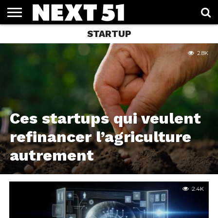
STARTUP
ACTUALITÉS
BUSINESS
IMMOBILIER
STARTUP
2.8K
Ces startups qui veulent
refinancer l’agriculture
autrement
2.4K