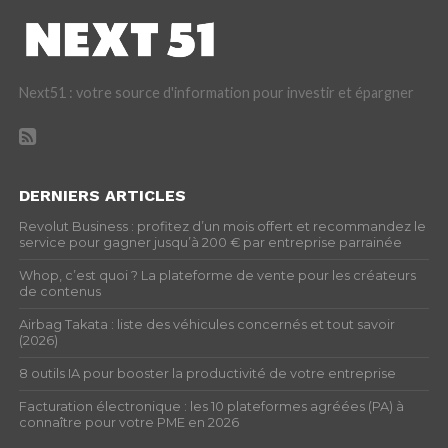
Next51 : votre source d'information pour investir et épargner
DERNIERS ARTICLES
Revolut Business : profitez d’un mois offert et recommandez le
service pour gagner jusqu’à 200 € par entreprise parrainée
Whop, c’est quoi ? La plateforme de vente pour les créateurs
de contenus
Airbag Takata : liste des véhicules concernés et tout savoir
(2026)
8 outils IA pour booster la productivité de votre entreprise
Facturation électronique : les 10 plateformes agréées (PA) à
connaître pour votre PME en 2026